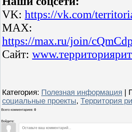
Наши соцсети:
VK:
https://vk.com/territor
MAX:
https://max.ru/join/cQ
Сайт:
www.территориярит
Категория
:
Полезная информация
|
социальные проекты
,
Территория р
Всего комментариев
:
0
Войдите: