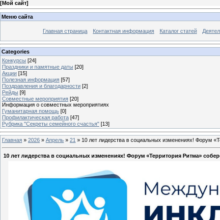
[
Мой сайт
]
Меню сайта
Главная страница
Контактная информация
Каталог статей
Деятел
Categories
Конкурсы
[24]
Праздники и памятные даты
[20]
Акции
[15]
Полезная информация
[57]
Поздравления и благодарности
[2]
Рейды
[9]
Совместные мероприятия
[20]
Информация о совместных мероприятиях
Гуманитарная помощь
[0]
Профилактическая работа
[47]
Рубрика "Секреты семейного счастья"
[13]
Главная
»
2026
»
Апрель
»
21
» 10 лет лидерства в социальных изменениях! Форум «
10 лет лидерства в социальных изменениях! Форум «Территория Ритма» собер