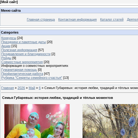
[
Мой сайт
]
Меню сайта
Главная страница
Контактная информация
Каталог статей
Деятел
Categories
Конкурсы
[24]
Праздники и памятные даты
[20]
Акции
[15]
Полезная информация
[57]
Поздравления и благодарности
[2]
Рейды
[9]
Совместные мероприятия
[20]
Информация о совместных мероприятиях
Гуманитарная помощь
[0]
Профилактическая работа
[47]
Рубрика "Секреты семейного счастья"
[13]
Главная
»
2026
»
Май
»
6
» Семья Губаревых: история любви, традиций и тёплых мом
Семья Губаревых: история любви, традиций и тёплых моментов