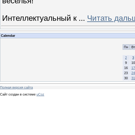
веселья!
Интеллектуальный к
...
Читать даль
Calendar
Пн
Вт
2
3
9
10
16
17
23
24
30
31
Полная версия сайта
Сайт создан в системе
uCoz