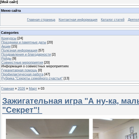
[
Мой сайт
]
Меню сайта
Главная страница
Контактная информация
Каталог статей
Деятел
Categories
Конкурсы
[24]
Праздники и памятные даты
[20]
Акции
[15]
Полезная информация
[57]
Поздравления и благодарности
[2]
Рейды
[9]
Совместные мероприятия
[20]
Информация о совместных мероприятиях
Гуманитарная помощь
[0]
Профилактическая работа
[47]
Рубрика "Секреты семейного счастья"
[13]
Главная
»
2026
»
Март
»
03
Зажигательная игра "А ну-ка, маль
"Секрет"! ⁣