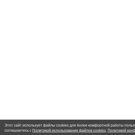
Этот сайт использует файлы cookies для более комфортной работы польз
соглашаетесь с
Политикой использования файлов cookies
,
Политикой кон