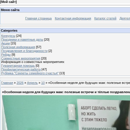
[
Мой сайт
]
Меню сайта
Главная страница
Контактная информация
Каталог статей
Деятел
Categories
Конкурсы
[24]
Праздники и памятные даты
[20]
Акции
[15]
Полезная информация
[57]
Поздравления и благодарности
[2]
Рейды
[9]
Совместные мероприятия
[20]
Информация о совместных мероприятиях
Гуманитарная помощь
[0]
Профилактическая работа
[47]
Рубрика "Секреты семейного счастья"
[13]
Главная
»
2026
»
Апрель
»
10
» «Особенная неделя для будущих мам: полезные встре
«Особенная неделя для будущих мам: полезные встречи и тёплые поздравлен