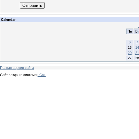
Отправить
Calendar
Пн
Вт
6
7
13
14
20
21
27
28
Полная версия сайта
Сайт создан в системе
uCoz