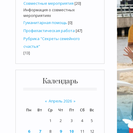
Совместные мероприятия
[20]
Информация о совместных
мероприятиях
Гуманитарная помощь
[0]
Профилактическая работа
[47]
Рубрика "Секреты семейного
счастья"
[13]
Календарь
«
Апрель 2026
»
Пн
Вт
Ср
Чт
Пт
Сб
Вс
1
2
3
4
5
6
7
8
9
10
11
12