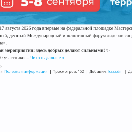
 17 августа 2026 года впервые на федеральной площадке Мастер
ый, десятый Международный инклюзивный форум лидеров соци
ва».
н мероприятия: здесь добрых делают сильными!
✨
Читать дальше »
00 участнико
...
я:
Полезная информация
|
Просмотров:
152
|
Добавил:
fcsssdm
|
Да