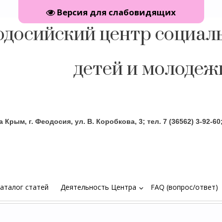
Версия для слабовидящих
одосийский центр социаль
детей и молодеж
аталог статей
Деятельность Центра
FAQ (вопрос/ответ)
keyboard_arrow_down