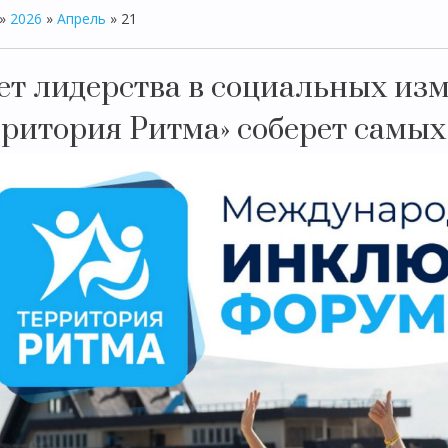
»
2026
»
Апрель
»
21
лет лидерства в социальных из
рритория Ритма» соберет самых