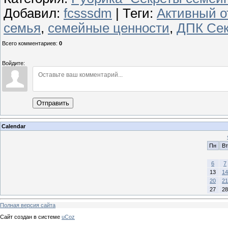
Добавил
:
fcsssdm
|
Теги
:
Активный о
семья
,
семейные ценности
,
ДПК Сек
Всего комментариев
:
0
Войдите:
Отправить
Calendar
Пн
Вт
6
7
13
14
20
21
27
28
Полная версия сайта
Сайт создан в системе
uCoz