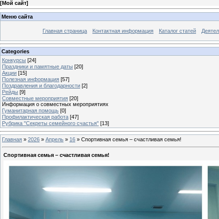
[
Мой сайт
]
Меню сайта
Главная страница
Контактная информация
Каталог статей
Деятел
Categories
Конкурсы
[24]
Праздники и памятные даты
[20]
Акции
[15]
Полезная информация
[57]
Поздравления и благодарности
[2]
Рейды
[9]
Совместные мероприятия
[20]
Информация о совместных мероприятиях
Гуманитарная помощь
[0]
Профилактическая работа
[47]
Рубрика "Секреты семейного счастья"
[13]
Главная
»
2026
»
Апрель
»
16
» Спортивная семья – счастливая семья!
Спортивная семья – счастливая семья!