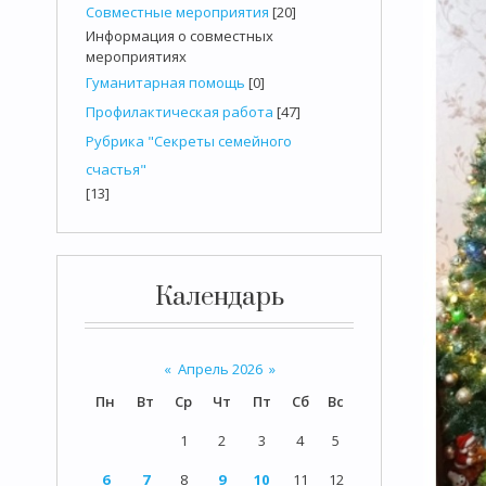
Совместные мероприятия
[20]
Информация о совместных
мероприятиях
Гуманитарная помощь
[0]
Профилактическая работа
[47]
Рубрика "Секреты семейного
счастья"
[13]
Календарь
«
Апрель 2026
»
Пн
Вт
Ср
Чт
Пт
Сб
Вс
1
2
3
4
5
6
7
8
9
10
11
12